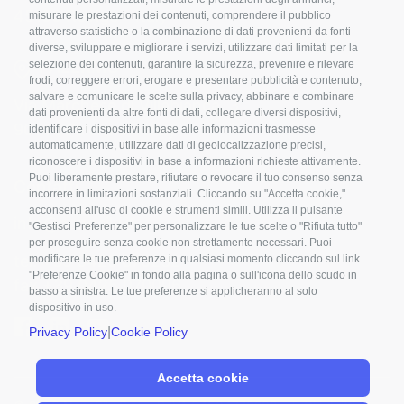
45100 Rovigo - Italy
misurare le prestazioni dei contenuti, comprendere il pubblico
attraverso statistiche o la combinazione di dati provenienti da fonti
diverse, sviluppare e migliorare i servizi, utilizzare dati limitati per la
PALERMO
selezione dei contenuti, garantire la sicurezza, prevenire e rilevare
frodi, correggere errori, erogare e presentare pubblicità e contenuto,
salvare e comunicare le scelte sulla privacy, abbinare e combinare
Via Marchese di Villabianca, 3
dati provenienti da altre fonti di dati, collegare diversi dispositivi,
90143 Palermo - Italy
identificare i dispositivi in base alle informazioni trasmesse
automaticamente, utilizzare dati di geolocalizzazione precisi,
riconoscere i dispositivi in base a informazioni richieste attivamente.
Puoi liberamente prestare, rifiutare o revocare il tuo consenso senza
Contatti
incorrere in limitazioni sostanziali. Cliccando su "Accetta cookie,"
acconsenti all'uso di cookie e strumenti simili. Utilizza il pulsante
info@nanosilv.it
"Gestisci Preferenze" per personalizzare le tue scelte o "Rifiuta tutto"
per proseguire senza cookie non strettamente necessari. Puoi
tel. +39 0425 070232
modificare le tue preferenze in qualsiasi momento cliccando sul link
"Preferenze Cookie" in fondo alla pagina o sull'icona dello scudo in
fax +39 0425 070096
basso a sinistra. Le tue preferenze si applicheranno al solo
dispositivo in uso.
|
Privacy Policy
Cookie Policy
Accetta cookie