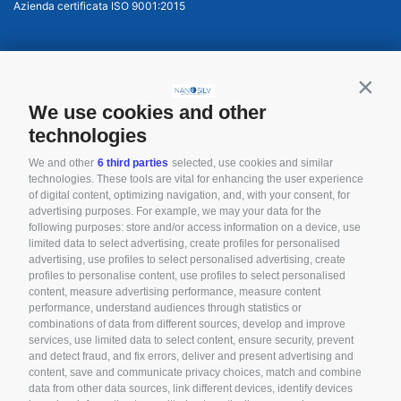
Azienda certificata ISO 9001:2015
NANOSILV è un’azienda specializzata dal 2010 nella
produzione di materiali nanotecnologici per la
Contin
protezione delle superfici, negli ultimi anni si è
We use cookies and other
focalizzata nei sistemi a basso-spessore per
technologies
l’efficientamento energetico.
We and other
6 third parties
selected, use cookies and similar
technologies. These tools are vital for enhancing the user experience
of digital content, optimizing navigation, and, with your consent, for
ROVIGO
advertising purposes. For example, we may your data for the
following purposes: store and/or access information on a device, use
Viale della Cooperazione, 3
limited data to select advertising, create profiles for personalised
advertising, use profiles to select personalised advertising, create
45100 Rovigo - Italy
profiles to personalise content, use profiles to select personalised
content, measure advertising performance, measure content
performance, understand audiences through statistics or
PALERMO
combinations of data from different sources, develop and improve
services, use limited data to select content, ensure security, prevent
Via Marchese di Villabianca, 3
and detect fraud, and fix errors, deliver and present advertising and
content, save and communicate privacy choices, match and combine
90143 Palermo - Italy
data from other data sources, link different devices, identify devices