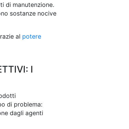
nti di manutenzione.
ono sostanze nocive
razie al
potere
TIVI: I
odotti
ipo di problema:
one dagli agenti