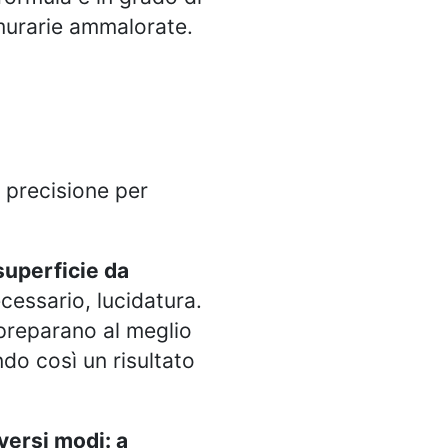
 murarie ammalorate.
e precisione per
superficie da
ecessario, lucidatura.
 preparano al meglio
ndo così un risultato
iversi modi: a