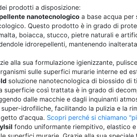
dei prodotti a disposizione:
pellente nanotecnologico
a base acqua per s
cologico. Questo prodotto è in grado di prot
lta, boiacca, stucco, pietre naturali e artifi
dendole idrorepellenti, mantenendo inalterata l
azie alla sua formulazione igienizzante, pulisc
rganismi sulle superfici murarie interne ed es
ld
soluzione nanotecnologica di biossido di ti
a superficie così trattata è in grado di deco
gendo dalle macchie e dagli inquinanti atmosfe
super-idrofiliche, facilitando la pulizia e la 
 getto d'acqua.
Scopri perché si chiamano "p
lsil
fondo uniformante riempitivo, elastico e 
e superfici murarie. Grazie alla sua speciale 