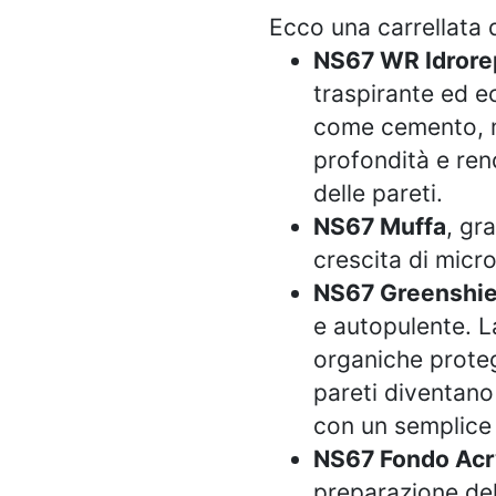
Ecco una carrellata 
NS67 WR Idrore
traspirante ed e
come cemento, ma
profondità e ren
delle pareti.
NS67 Muffa
, gr
crescita di micro
NS67 Greenshie
e autopulente. L
organiche proteg
pareti diventano 
con un semplice
NS67 Fondo Acry
preparazione dell