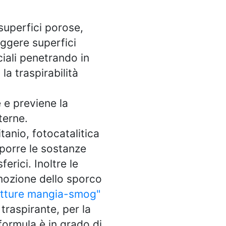
uperfici porose,
eggere superfici
ciali penetrando in
a traspirabilità
e e previene la
terne.
tanio, fotocatalitica
mporre le sostanze
rici. Inoltre le
rimozione dello sporco
itture mangia-smog"
traspirante, per la
formula è in grado di