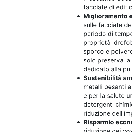
facciate di edif
Miglioramento e
sulle facciate de
periodo di tempo 
proprietà idrofo
sporco e polvere
solo preserva la 
dedicato alla pul
Sostenibilità a
metalli pesanti e
e per la salute u
detergenti chimic
riduzione dell'i
Risparmio econ
riduzione dei co