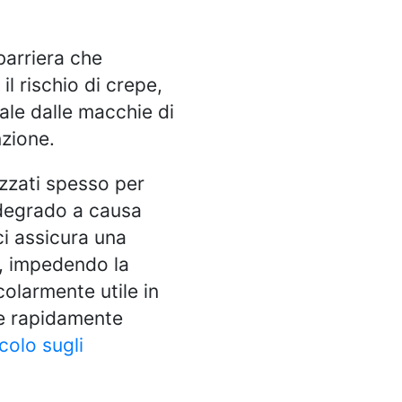
barriera che
l rischio di crepe,
iale dalle macchie di
nzione.
izzati spesso per
 degrado a causa
ci assicura una
a, impedendo la
olarmente utile in
re rapidamente
colo sugli