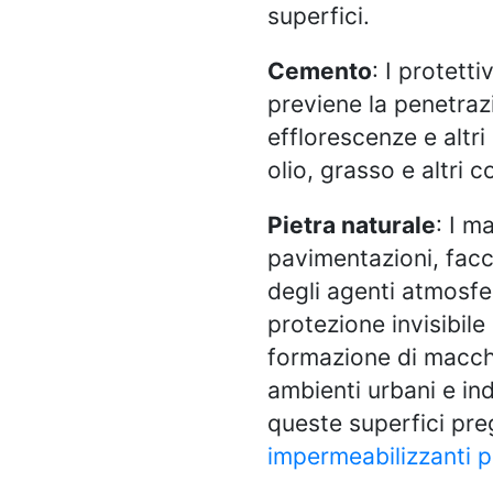
superfici.
Cemento
: I protett
previene la penetrazi
efflorescenze e altri
olio, grasso e altri 
Pietra naturale
: I m
pavimentazioni, facc
degli agenti atmosfer
protezione invisibile
formazione di macchi
ambienti urbani e in
queste superfici pre
impermeabilizzanti p