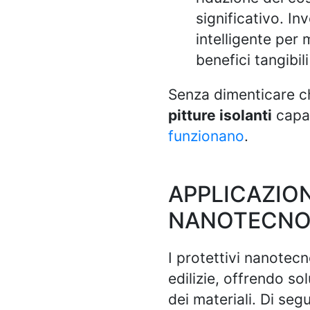
significativo. In
intelligente per 
benefici tangibi
Senza dimenticare ch
pitture isolanti
capac
funzionano
.
APPLICAZION
NANOTECNOLO
I protettivi nanotec
edilizie, offrendo sol
dei materiali. Di seg