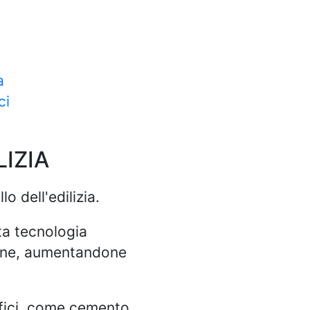
a
ci
IZIA
 dell'edilizia.
ta tecnologia
zione, aumentandone
rfici, come cemento,