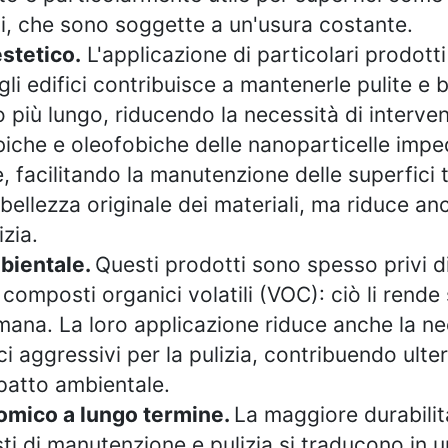
ici, che sono soggette a un'usura costante.
stetico.
L'applicazione di particolari prodott
gli edifici contribuisce a mantenerle pulite e br
più lungo, riducendo la necessità di intervent
biche e oleofobiche delle nanoparticelle impe
, facilitando la manutenzione delle superfici 
bellezza originale dei materiali, ma riduce anc
izia.
mbientale.
Questi prodotti sono spesso privi d
 composti organici volatili (VOC): ciò li rende 
mana. La loro applicazione riduce anche la nec
i aggressivi per la pulizia, contribuendo ulte
mpatto ambientale.
omico a lungo termine.
La maggiore durabilità
sti di manutenzione e pulizia si traducono in 