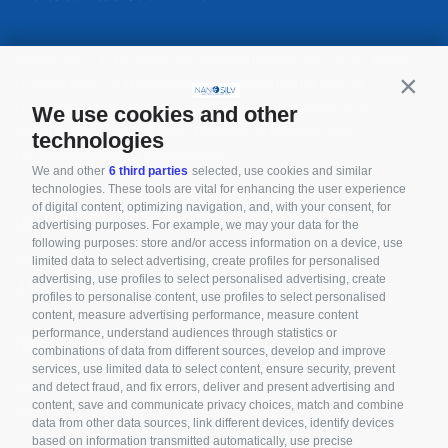
NANOSILV è un’azienda specializzata dal 2010 nella
produzione di materiali nanotecnologici per la
Contin
protezione delle superfici, negli ultimi anni si è
We use cookies and other
focalizzata nei sistemi a basso-spessore per
technologies
l’efficientamento energetico.
We and other
6 third parties
selected, use cookies and similar
technologies. These tools are vital for enhancing the user experience
of digital content, optimizing navigation, and, with your consent, for
ROVIGO
advertising purposes. For example, we may your data for the
following purposes: store and/or access information on a device, use
Viale della Cooperazione, 3
limited data to select advertising, create profiles for personalised
advertising, use profiles to select personalised advertising, create
45100 Rovigo - Italy
profiles to personalise content, use profiles to select personalised
content, measure advertising performance, measure content
performance, understand audiences through statistics or
PALERMO
combinations of data from different sources, develop and improve
services, use limited data to select content, ensure security, prevent
Via Marchese di Villabianca, 3
and detect fraud, and fix errors, deliver and present advertising and
content, save and communicate privacy choices, match and combine
90143 Palermo - Italy
data from other data sources, link different devices, identify devices
based on information transmitted automatically, use precise