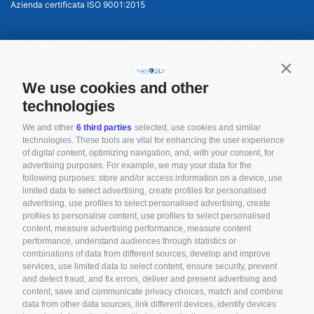
Azienda certificata ISO 9001:2015
NANOSILV è un’azienda specializzata dal 2010 nella
produzione di materiali nanotecnologici per la
Contin
protezione delle superfici, negli ultimi anni si è
We use cookies and other
focalizzata nei sistemi a basso-spessore per
technologies
l’efficientamento energetico.
We and other
6 third parties
selected, use cookies and similar
technologies. These tools are vital for enhancing the user experience
of digital content, optimizing navigation, and, with your consent, for
ROVIGO
advertising purposes. For example, we may your data for the
following purposes: store and/or access information on a device, use
Viale della Cooperazione, 3
limited data to select advertising, create profiles for personalised
advertising, use profiles to select personalised advertising, create
45100 Rovigo - Italy
profiles to personalise content, use profiles to select personalised
content, measure advertising performance, measure content
performance, understand audiences through statistics or
PALERMO
combinations of data from different sources, develop and improve
services, use limited data to select content, ensure security, prevent
Via Marchese di Villabianca, 3
and detect fraud, and fix errors, deliver and present advertising and
content, save and communicate privacy choices, match and combine
90143 Palermo - Italy
data from other data sources, link different devices, identify devices